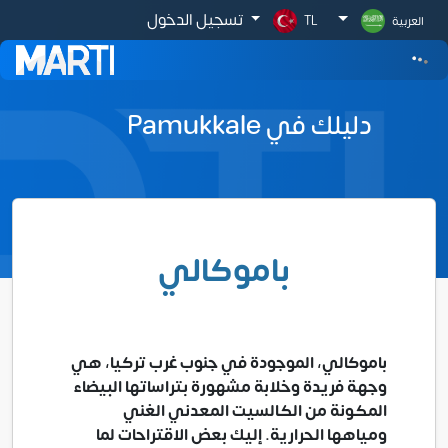
تسجيل الدخول
العربية
TL
دليلك في Pamukkale
باموكالي
باموكالي، الموجودة في جنوب غرب تركيا، هي
وجهة فريدة وخلابة مشهورة بتراساتها البيضاء
المكونة من الكالسيت المعدني الغني
ومياهها الحرارية. إليك بعض الاقتراحات لما