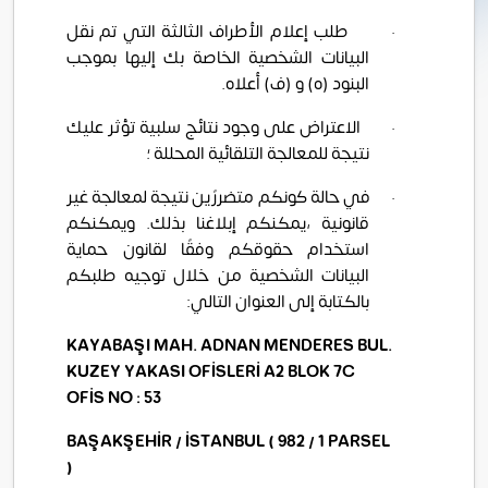
·
طلب إعلام الأطراف الثالثة التي تم نقل
البيانات الشخصية الخاصة بك إليها بموجب
البنود (ه) و (ف) أعلاه.
·
الاعتراض على وجود نتائج سلبية تؤثر عليك
نتيجة للمعالجة التلقائية المحللة ؛
·
في حالة كونكم متضررًين نتيجة لمعالجة غير
قانونية ،
يمكنكم إبلاغنا بذلك
. ويمكنكم
استخدام حقوقكم وفقًا لقانون حماية
البيانات الشخصية من خلال توجيه طلبكم
بالكتابة إلى العنوان التالي:
KAYABA
Ş
I MAH. ADNAN MENDERES BUL.
KUZEY YAKASI OF
İ
SLER
İ
A2 BLOK 7C
OF
İ
S NO : 53
BA
Ş
AK
Ş
EH
İ
R /
İ
STANBUL ( 982 / 1 PARSEL
)